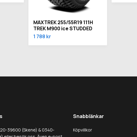
MAXTREK 255/55R19 111H
TREK M900 ice STUDDED
1 788 kr
s
Snabblänkar
320-39600 (Skene) & 0340-
Köpvillkor
) eller besök oss. Även e-post