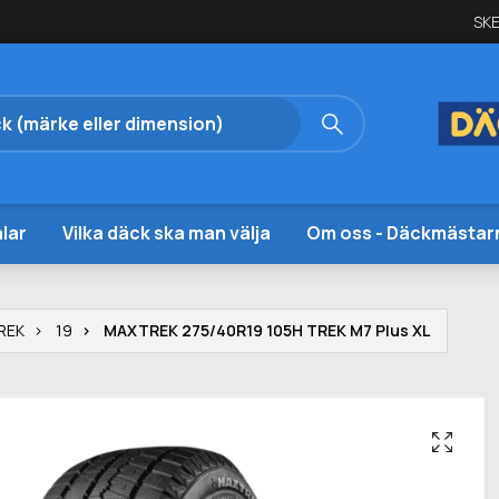
SKE
lar
Vilka däck ska man välja
Om oss - Däckmästar
REK
19
MAXTREK 275/40R19 105H TREK M7 Plus XL