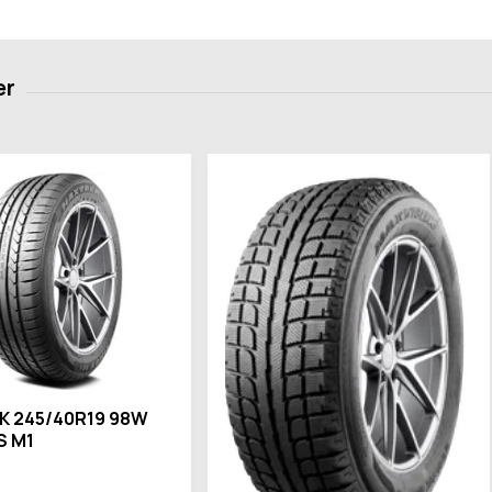
K 245/40R19 98W
S M1