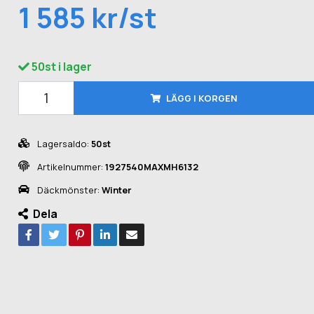
1 585 kr/st
50st i lager
LÄGG I KORGEN
Lagersaldo:
50st
Artikelnummer:
1927540MAXMH6132
Däckmönster:
Winter
Dela