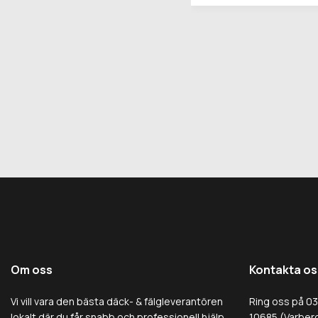
Om oss
Kontakta os
Vi vill vara den bästa däck- & fälgleverantören
Ring oss på 0
lokalt där du får snabb och professionell hjälp
10685 (Varberg