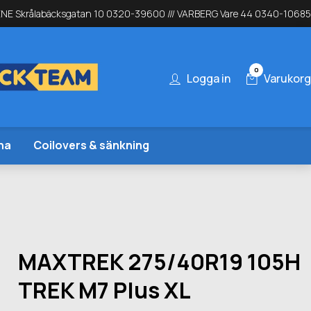
NE Skrålabäcksgatan 10 0320-39600 /// VARBERG Vare 44 0340-10685
0
Logga in
Varukorg
na
Coilovers & sänkning
MAXTREK 275/40R19 105H
TREK M7 Plus XL