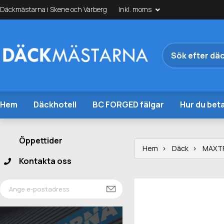
Däckmästarna i Skene och Varberg
Inkl. moms
Hem
Däckhotell
BC FORGED fälgar
Hur du beta
Öppettider
Hem
Däck
MAXT
Kontakta oss