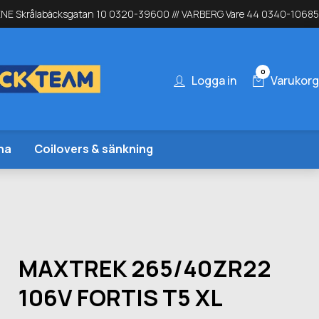
NE Skrålabäcksgatan 10 0320-39600 /// VARBERG Vare 44 0340-10685
0
Logga in
Varukorg
na
Coilovers & sänkning
MAXTREK 265/40ZR22
106V FORTIS T5 XL