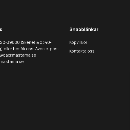
s
Snabblänkar
320-39600 (Skene) & 0340-
Köpvillkor
) eller besök oss. Även e-post
Kontakta oss
@dackmastarna.se
mastarna.se