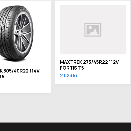
MAXTREK 275/45R22 112V
FORTIS T5
 305/40R22 114V
2 023 kr
T5