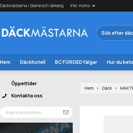
Däckmästarna i Skene och Varberg
Inkl. moms
Hem
Däckhotell
BC FORGED fälgar
Hur du beta
Öppettider
Hem
Däck
MAXT
Kontakta oss