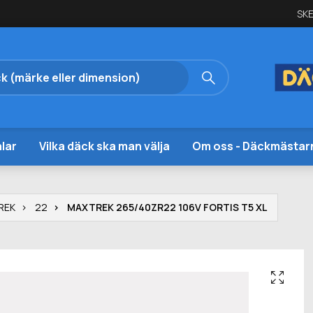
SKE
lar
Vilka däck ska man välja
Om oss - Däckmästar
REK
22
MAXTREK 265/40ZR22 106V FORTIS T5 XL