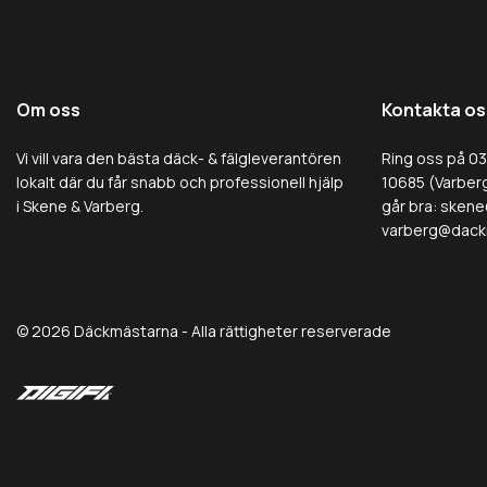
Om oss
Kontakta os
Vi vill vara den bästa däck- & fälgleverantören
Ring oss på 0
lokalt där du får snabb och professionell hjälp
10685 (Varberg
i Skene & Varberg.
går bra:
skene
varberg@dack
© 2026 Däckmästarna - Alla rättigheter reserverade