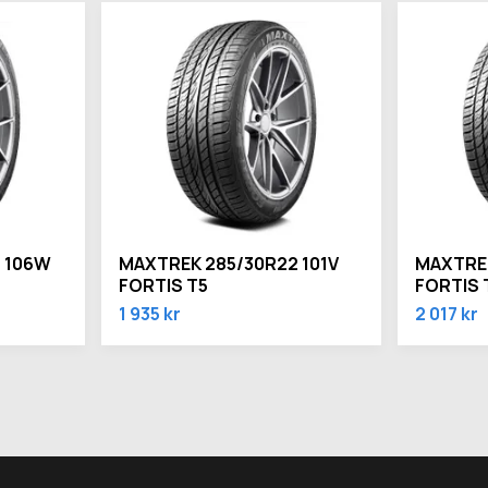
 106W
MAXTREK 285/30R22 101V
MAXTREK
FORTIS T5
FORTIS 
1 935 kr
2 017 kr