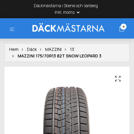
Däckmästarna i Skene och Varberg
Inkl. moms
0
Hem
Däck
MAZZINI
13
MAZZINI 175/70R13 82T SNOW LEOPARD 3