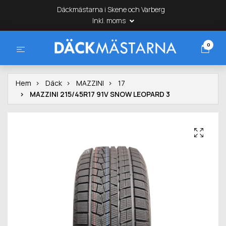
Däckmästarna i Skene och Varberg
Inkl. moms
0
Hem
Däck
MAZZINI
17
MAZZINI 215/45R17 91V SNOW LEOPARD 3