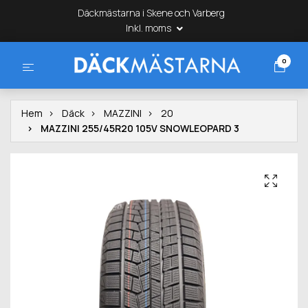
Däckmästarna i Skene och Varberg
Inkl. moms
0
Hem
Däck
MAZZINI
20
MAZZINI 255/45R20 105V SNOWLEOPARD 3