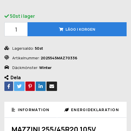
50st i lager
LÄGG I KORGEN
Lagersaldo:
50st
Artikelnummer:
2025545MAZ70336
Däckmönster:
Winter
Dela
INFORMATION
ENERGIDEKLARATION
MAZZINI 255/45R20 105V