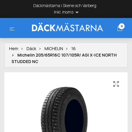
Däckmästarna i Skene och Varberg
Inkl. moms
0
Hem
Däck
MICHELIN
16
Michelin 205/65R16C 107/105R/ AGI X-ICE NORTH
STUDDED NC