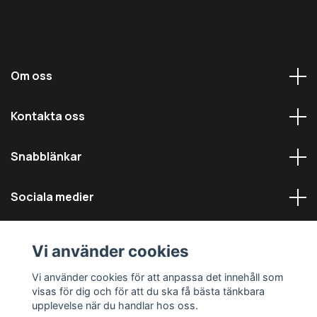
Om oss
Kontakta oss
Snabblänkar
Sociala medier
Vi använder cookies
Vi använder cookies för att anpassa det innehåll som
visas för dig och för att du ska få bästa tänkbara
© 2026 Däckmästarna - Alla rättigheter reserverade
upplevelse när du handlar hos oss.