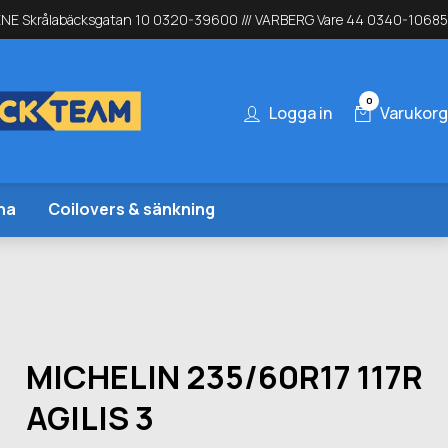
NE Skrålabäcksgatan 10 0320-39600 /// VARBERG Vare 44 0340-10685
0
Logga in
Varukorg
na
Coilovers & sänkning
MICHELIN 235/60R17 117R
AGILIS 3