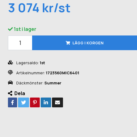
3 074 kr/st
1st i lager
LÄGG I KORGEN
Lagersaldo:
1st
Artikelnummer:
1723560MIC6401
Däckmönster:
Summer
Dela