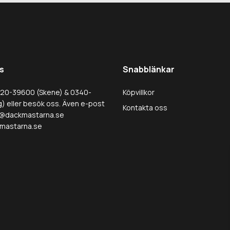
s
Snabblänkar
320-39600 (Skene) & 0340-
Köpvillkor
) eller besök oss. Även e-post
Kontakta oss
@dackmastarna.se
mastarna.se