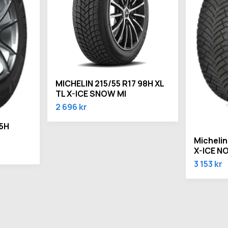
MICHELIN 215/55 R17 98H XL
TL X-ICE SNOW MI
2 696 kr
95H
Michelin
X-ICE N
3 153 kr