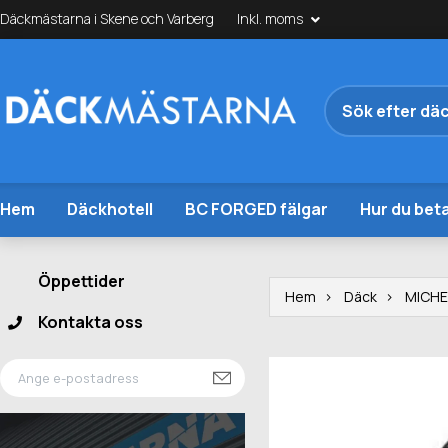
Däckmästarna i Skene och Varberg
Inkl. moms
Hem
Däckhotell
BC FORGED fälgar
Hur du beta
Öppettider
Hem
Däck
MICHE
Kontakta oss