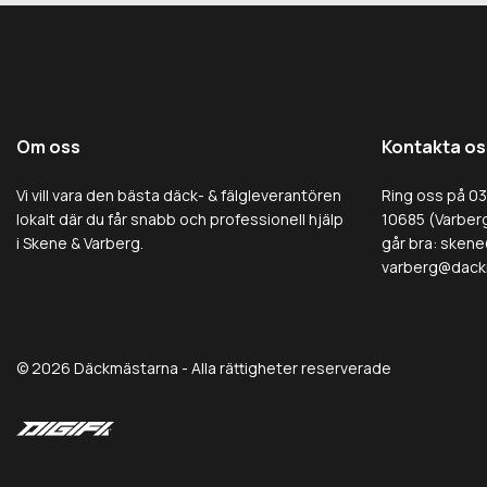
Om oss
Kontakta os
Vi vill vara den bästa däck- & fälgleverantören
Ring oss på 0
lokalt där du får snabb och professionell hjälp
10685 (Varberg
i Skene & Varberg.
går bra:
skene
varberg@dack
© 2026 Däckmästarna - Alla rättigheter reserverade