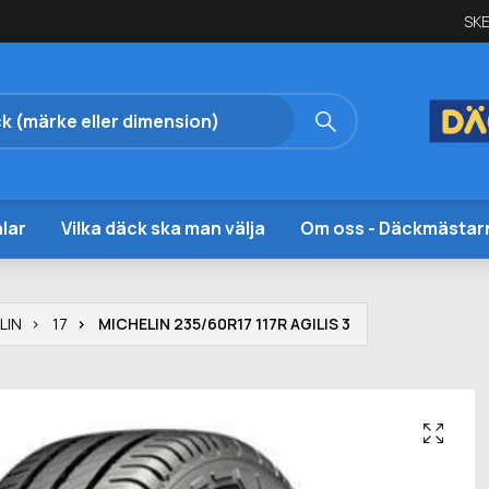
SKE
lar
Vilka däck ska man välja
Om oss - Däckmästar
LIN
17
MICHELIN 235/60R17 117R AGILIS 3