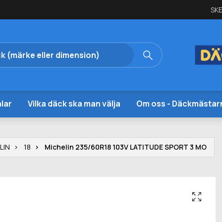
SKE
lar
Vilka däck ska man välja
Om oss - Däckmästar
LIN
18
Michelin 235/60R18 103V LATITUDE SPORT 3 MO