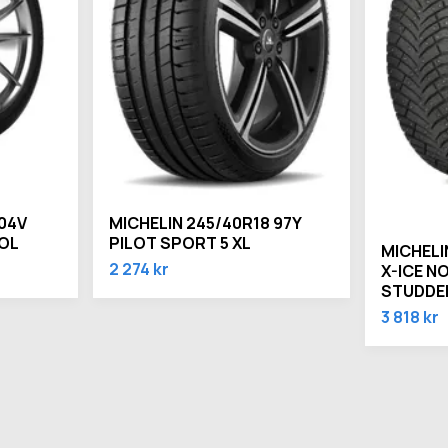
104V
MICHELIN 245/40R18 97Y
VOL
PILOT SPORT 5 XL
MICHELI
2 274 kr
X-ICE N
STUDDE
3 818 kr