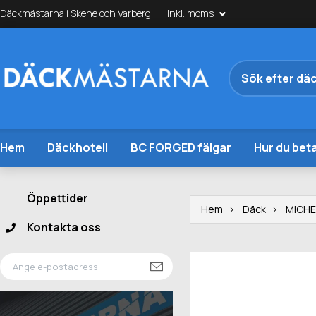
Däckmästarna i Skene och Varberg
Inkl. moms
Hem
Däckhotell
BC FORGED fälgar
Hur du beta
Öppettider
Hem
Däck
MICHE
Kontakta oss