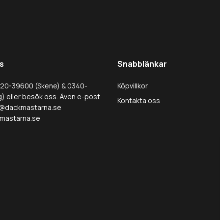
s
Snabblänkar
320-39600 (Skene) & 0340-
Köpvillkor
) eller besök oss. Även e-post
Kontakta oss
@dackmastarna.se
mastarna.se