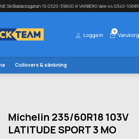
NE Skrålabäcksgatan 10 0320-39600 /// VARBERG Vare 44 0340-10685
0
Logga in
Varukorg
na
Coilovers & sänkning
Michelin 235/60R18 103V
LATITUDE SPORT 3 MO