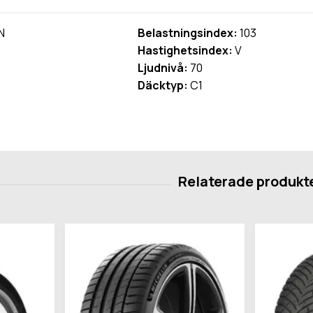
N
Belastningsindex:
103
Hastighetsindex:
V
Ljudnivå:
70
Däcktyp:
C1