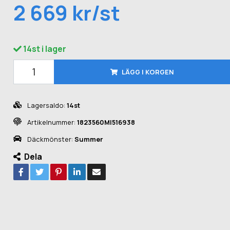
2 669 kr/st
14st i lager
LÄGG I KORGEN
Lagersaldo:
14st
Artikelnummer:
1823560MI516938
Däckmönster:
Summer
Dela