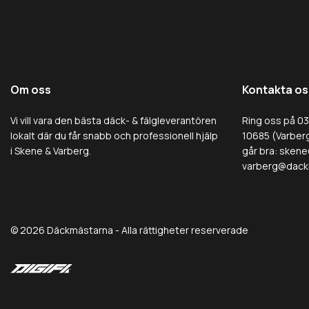
Om oss
Kontakta os
Vi vill vara den bästa däck- & fälgleverantören
Ring oss på 0
lokalt där du får snabb och professionell hjälp
10685 (Varberg
i Skene & Varberg.
går bra:
skene
varberg@dack
© 2026 Däckmästarna - Alla rättigheter reserverade