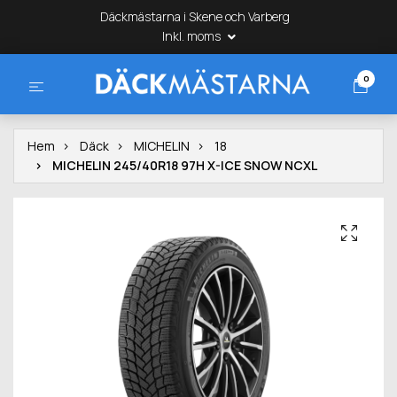
Däckmästarna i Skene och Varberg
Inkl. moms
0
Hem
Däck
MICHELIN
18
MICHELIN 245/40R18 97H X-ICE SNOW NCXL