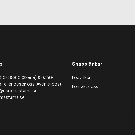
s
Snabblänkar
320-39600 (Skene) & 0340-
Köpvillkor
) eller besök oss. Även e-post
Kontakta oss
@dackmastarna.se
mastarna.se