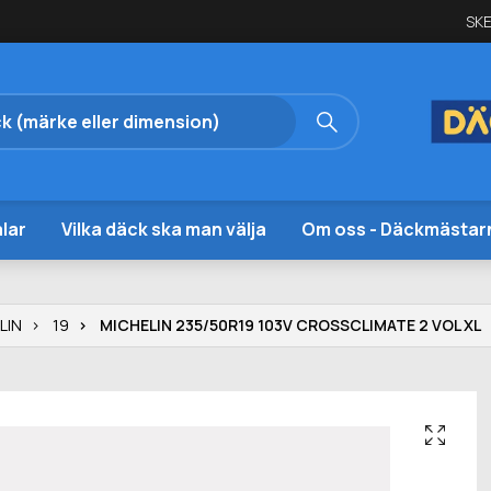
SKE
lar
Vilka däck ska man välja
Om oss - Däckmästar
LIN
19
MICHELIN 235/50R19 103V CROSSCLIMATE 2 VOL XL