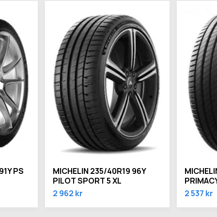
91Y PS
MICHELIN 235/40R19 96Y
MICHELI
PILOT SPORT 5 XL
PRIMACY
2 962 kr
2 537 kr