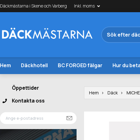
Däckmästarna i Skene och Varberg
Inkl. moms
Hem
Däckhotell
BC FORGED fälgar
Hur du beta
Öppettider
Hem
Däck
MICHE
Kontakta oss