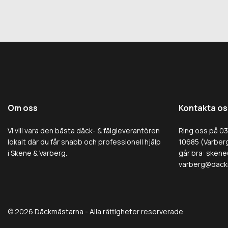
Om oss
Kontakta os
Vi vill vara den bästa däck- & fälgleverantören
Ring oss på 0
lokalt där du får snabb och professionell hjälp
10685 (Varberg
i Skene & Varberg.
går bra:
skene
varberg@dack
© 2026 Däckmästarna - Alla rättigheter reserverade