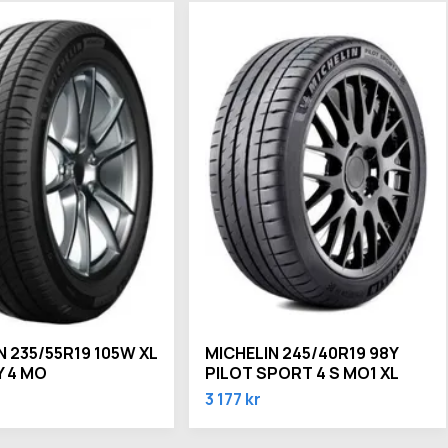
N 235/55R19 105W XL
MICHELIN 245/40R19 98Y
 4 MO
PILOT SPORT 4 S MO1 XL
3 177 kr