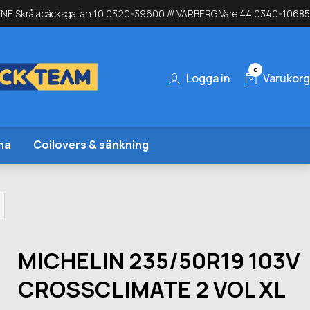
NE Skrålabäcksgatan 10 0320-39600 /// VARBERG Vare 44 0340-10685
0
Logga in
Varukorg
na
Coilovers & sänkning
MICHELIN 235/50R19 103V
CROSSCLIMATE 2 VOL XL