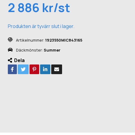
2 886 kr/st
Produkten är tyvärr slut i lager.
Artikelnummer:
1923550MIC843165
Däckmönster:
Summer
Dela