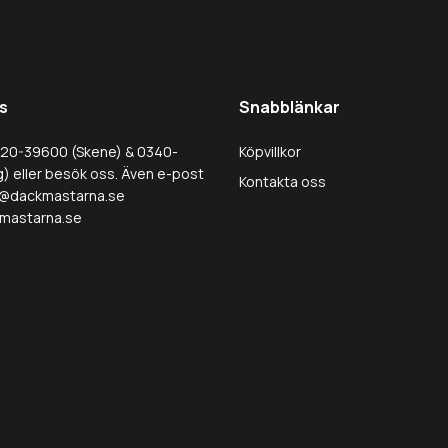
s
Snabblänkar
320-39600 (Skene) & 0340-
Köpvillkor
) eller besök oss. Även e-post
Kontakta oss
@dackmastarna.se
mastarna.se