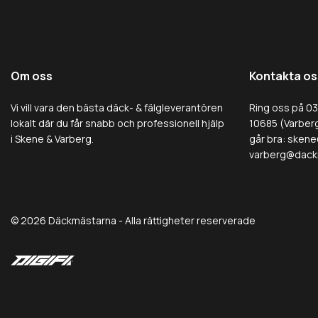
Om oss
Kontakta os
Vi vill vara den bästa däck- & fälgleverantören
Ring oss på 0
lokalt där du får snabb och professionell hjälp
10685 (Varberg
i Skene & Varberg.
går bra:
skene
varberg@dack
© 2026 Däckmästarna - Alla rättigheter reserverade