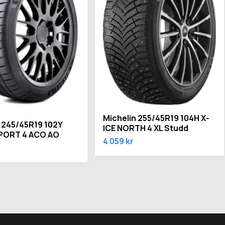
Michelin 255/45R19 104H X-
 245/45R19 102Y
ICE NORTH 4 XL Studd
PORT 4 ACO AO
4 059 kr