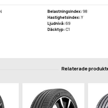
N
Belastningsindex:
98
Hastighetsindex:
Y
Ljudnivå:
69
Däcktyp:
C1