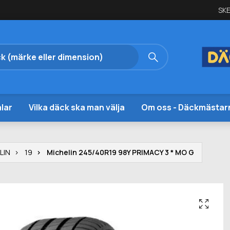
SKE
lar
Vilka däck ska man välja
Om oss - Däckmästar
LIN
19
Michelin 245/40R19 98Y PRIMACY 3 * MO G