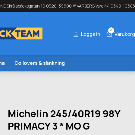
NE Skrålabäcksgatan 10 0320-39600 /// VARBERG Vare 44 0340-10685
0
Logga in
Varukorg
na
Coilovers & sänkning
Michelin 245/40R19 98Y
PRIMACY 3 * MO G