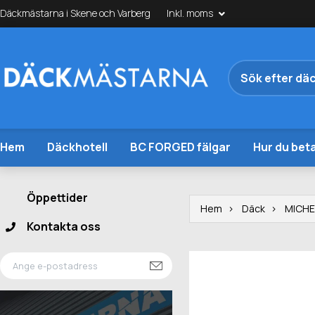
Däckmästarna i Skene och Varberg
Inkl. moms
Hem
Däckhotell
BC FORGED fälgar
Hur du beta
Öppettider
Hem
Däck
MICHE
Kontakta oss