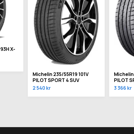
93H X-
Michelin 235/55R19 101V
Michelin
PILOT SPORT 4 SUV
PILOT S
2 540 kr
3 366 kr