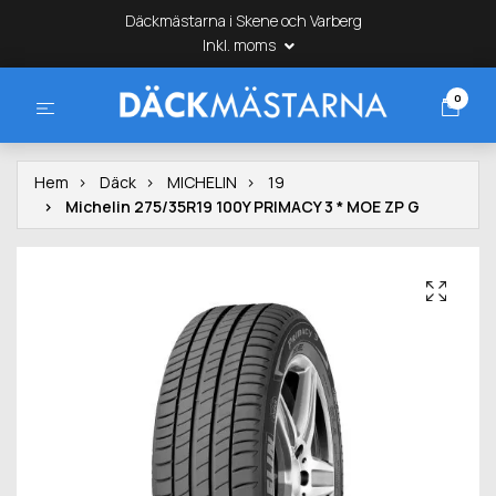
Däckmästarna i Skene och Varberg
Inkl. moms
0
Hem
Däck
MICHELIN
19
Michelin 275/35R19 100Y PRIMACY 3 * MOE ZP G