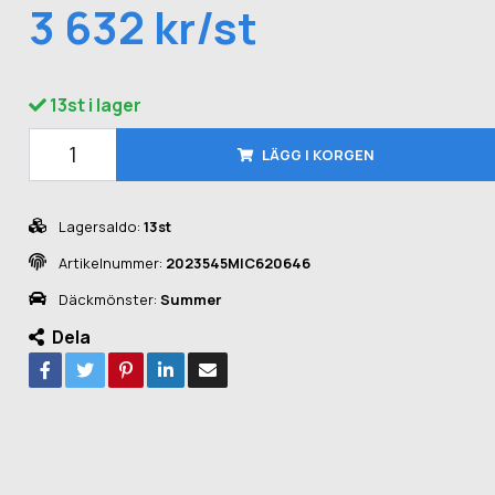
3 632 kr/st
13st i lager
LÄGG I KORGEN
Lagersaldo:
13st
Artikelnummer:
2023545MIC620646
Däckmönster:
Summer
Dela