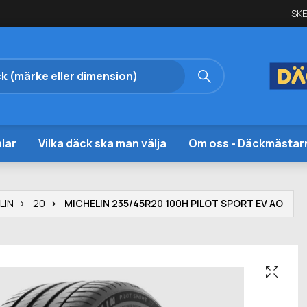
SKE
lar
Vilka däck ska man välja
Om oss - Däckmästar
LIN
20
MICHELIN 235/45R20 100H PILOT SPORT EV AO