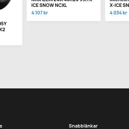
ICE SNOW NCXL
X-ICE S
4 107 kr
4 034 kr
95Y
K2
s
Snabblänkar