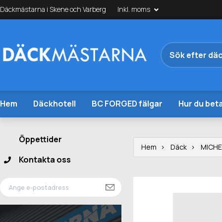
Däckmästarna i Skene och Varberg
Inkl. moms
Hem
Däckhotell
BC FORGED fälgar
Hur du beta
Öppettider
Hem
Däck
MICHE
Kontakta oss