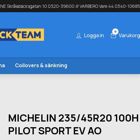
NE Skrålabäcksgatan 10 0320-39600 /// VARBERG Vare 44 0340-10685
0
Logga in
Varukorg
na
Coilovers & sänkning
MICHELIN 235/45R20 100H
PILOT SPORT EV AO