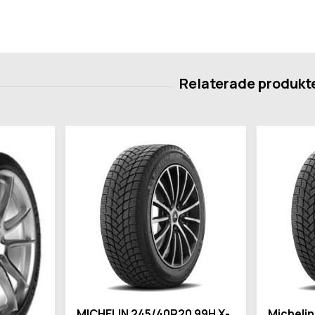
MICHELIN 245/40R20 99H X-
Michelin