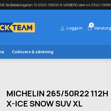
NE Skrålabäcksgatan 10 0320-39600 /// VARBERG Vare 44 0340-10685
0
Logga in
Varukorg
na
Coilovers & sänkning
MICHELIN 265/50R22 112H
X-ICE SNOW SUV XL