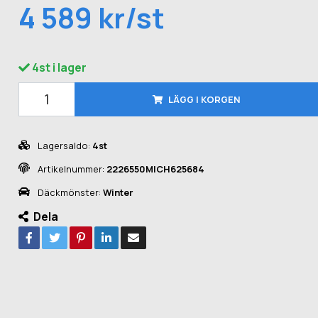
4 589 kr/st
4st i lager
LÄGG I KORGEN
Lagersaldo:
4st
Artikelnummer:
2226550MICH625684
Däckmönster:
Winter
Dela