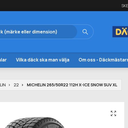
SKE
lar
Vilka däck ska man välja
Om oss - Däckmästar
LIN
22
MICHELIN 265/50R22 112H X-ICE SNOW SUV XL