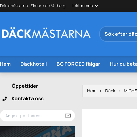
Däckmästarna i Skene och Varberg
Inkl. moms
Hem
Däckhotell
BC FORGED fälgar
Hur du beta
Öppettider
Hem
Däck
MICHE
Kontakta oss