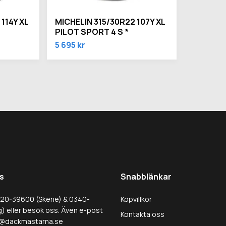
114Y XL
MICHELIN 315/30R22 107Y XL
PILOT SPORT 4 S *
5 695 kr
s
Snabblänkar
320-39600 (Skene) & 0340-
Köpvillkor
) eller besök oss. Även e-post
Kontakta oss
@dackmastarna.se