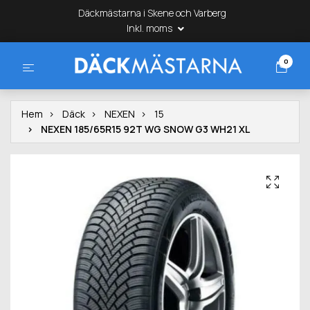
Däckmästarna i Skene och Varberg
Inkl. moms
0
Hem
Däck
NEXEN
15
NEXEN 185/65R15 92T WG SNOW G3 WH21 XL