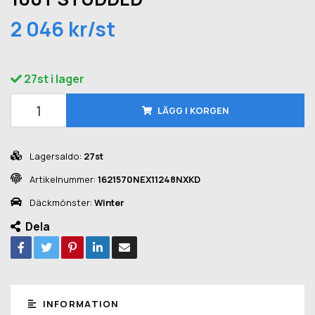
2 046 kr/st
27st i lager
LÄGG I KORGEN
Lagersaldo:
27st
Artikelnummer:
1621570NEX11248NXKD
Däckmönster:
Winter
Dela
INFORMATION