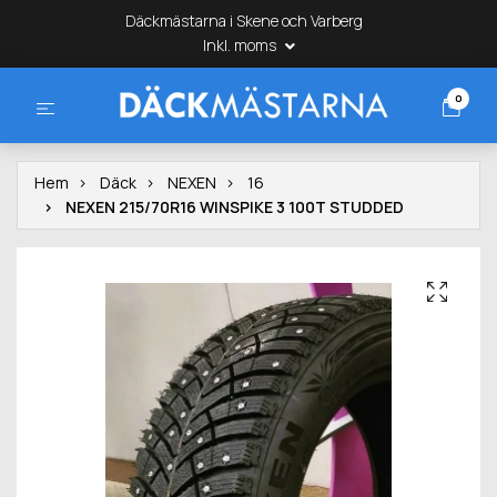
Däckmästarna i Skene och Varberg
Inkl. moms
0
Hem
Däck
NEXEN
16
NEXEN 215/70R16 WINSPIKE 3 100T STUDDED