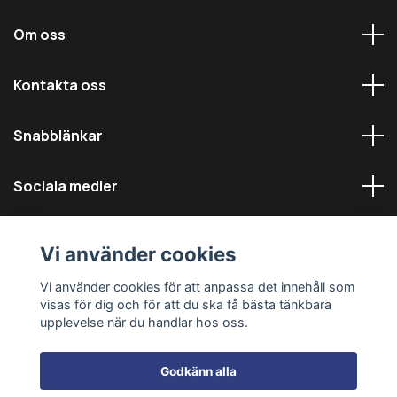
Om oss
Kontakta oss
Snabblänkar
Sociala medier
Vi använder cookies
Vi använder cookies för att anpassa det innehåll som
visas för dig och för att du ska få bästa tänkbara
© 2026 Däckmästarna - Alla rättigheter reserverade
upplevelse när du handlar hos oss.
Godkänn alla