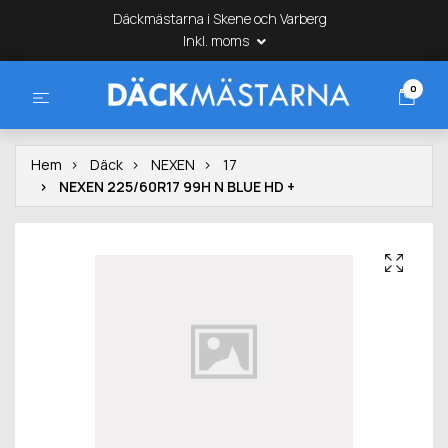
Däckmästarna i Skene och Varberg
Inkl. moms
0
Hem
Däck
NEXEN
17
NEXEN 225/60R17 99H N BLUE HD +