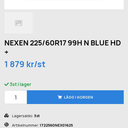
NEXEN 225/60R17 99H N BLUE HD
+
1 879 kr/st
3st i lager
LÄGG I KORGEN
Lagersaldo:
3st
Artikelnummer:
1722560NEX01625