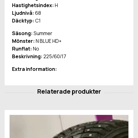
Hastighetsindex:
H
Ljudnivå:
68
Däcktyp:
C1
Säsong:
Summer
Mönster:
N BLUE HD+
Runflat:
No
Beskrivning:
225/60/17
Extra information: