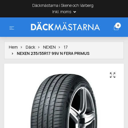
Däckmästarna i Skene och Varberg
Inkl. moms
0
Hem
Däck
NEXEN
17
NEXEN 235/55R17 99V N FERA PRIMUS