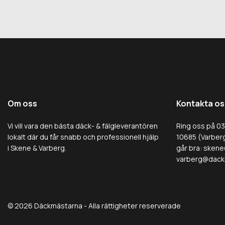
Om oss
Kontakta os
Vi vill vara den bästa däck- & fälgleverantören
Ring oss på 0
lokalt där du får snabb och professionell hjälp
10685 (Varberg
i Skene & Varberg.
går bra:
skene
varberg@dack
© 2026 Däckmästarna - Alla rättigheter reserverade