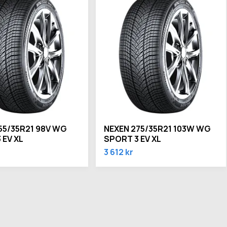
55/35R21 98V WG
NEXEN 275/35R21 103W WG
 EV XL
SPORT 3 EV XL
3 612 kr