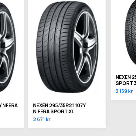
NEXEN 2
SPORT 3
3 159 kr
Y NFERA
NEXEN 295/35R21 107Y
N'FERA SPORT XL
2 671 kr