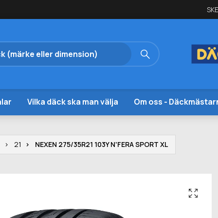
SKE
lar
Vilka däck ska man välja
Om oss - Däckmästar
N
21
NEXEN 275/35R21 103Y N'FERA SPORT XL