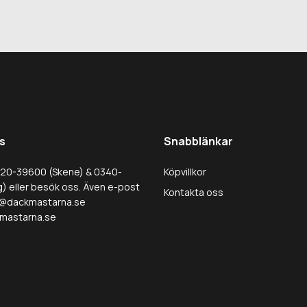
s
Snabblänkar
320-39600 (Skene) & 0340-
Köpvillkor
) eller besök oss. Även e-post
Kontakta oss
@dackmastarna.se
mastarna.se