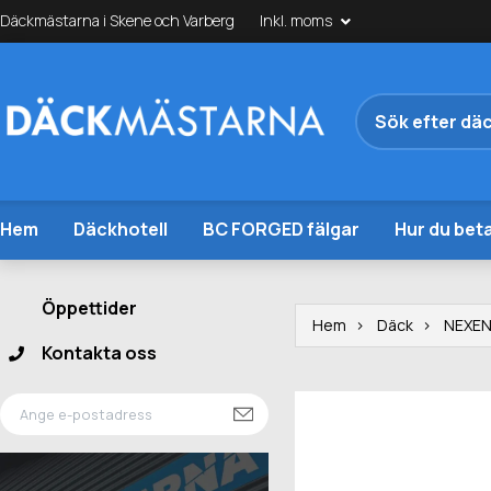
Däckmästarna i Skene och Varberg
Inkl. moms
Hem
Däckhotell
BC FORGED fälgar
Hur du beta
Öppettider
Hem
Däck
NEXE
Kontakta oss