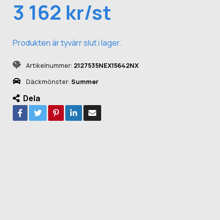
3 162 kr/st
Produkten är tyvärr slut i lager.
Artikelnummer:
2127535NEX15642NX
Däckmönster:
Summer
Dela