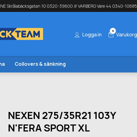
NE Skrålabäcksgatan 10 0320-39600 /// VARBERG Vare 44 0340-10685
0
Logga in
Varukorg
na
Coilovers & sänkning
NEXEN 275/35R21 103Y
N'FERA SPORT XL