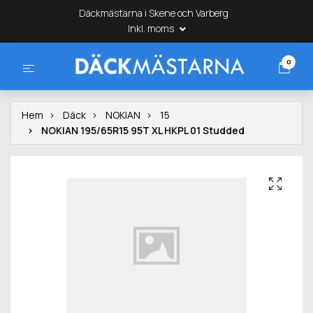
Däckmästarna i Skene och Varberg
Inkl. moms
0
Hem
Däck
NOKIAN
15
NOKIAN 195/65R15 95T XL HKPL 01 Studded