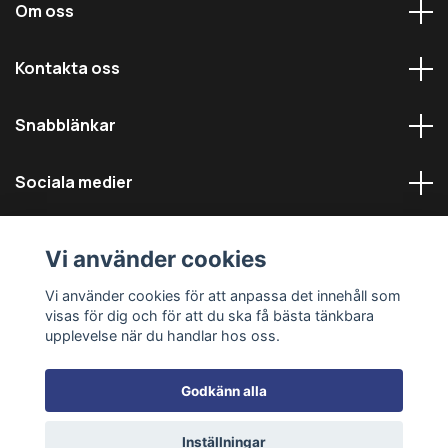
Om oss
Kontakta oss
Snabblänkar
Sociala medier
Vi använder cookies
Vi använder cookies för att anpassa det innehåll som
visas för dig och för att du ska få bästa tänkbara
© 2026 Däckmästarna - Alla rättigheter reserverade
upplevelse när du handlar hos oss.
Godkänn alla
Inställningar