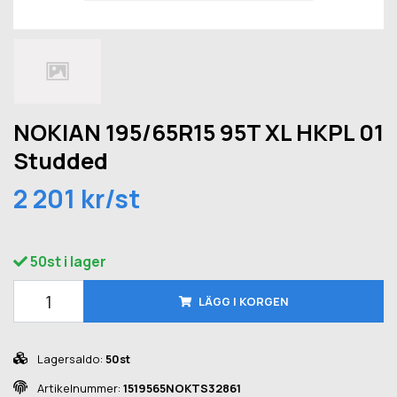
NOKIAN 195/65R15 95T XL HKPL 01
Studded
2 201 kr/st
50st i lager
LÄGG I KORGEN
Lagersaldo:
50st
Artikelnummer:
1519565NOKTS32861