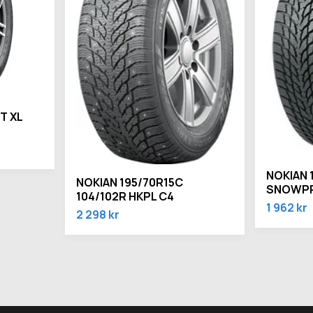
T XL
NOKIAN 
NOKIAN 195/70R15C
SNOWPR
104/102R HKPL C4
1 962 kr
2 298 kr