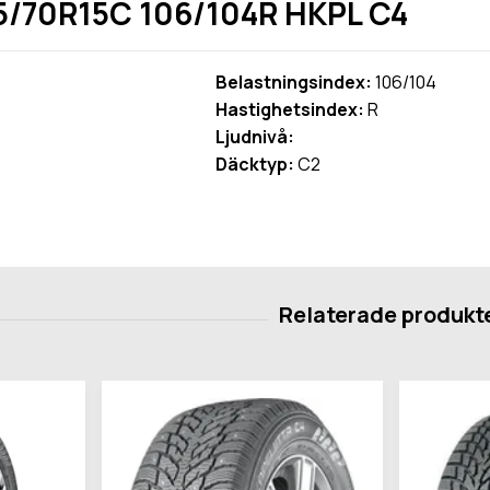
5/70R15C 106/104R HKPL C4
Belastningsindex:
106/104
Hastighetsindex:
R
Ljudnivå:
Däcktyp:
C2