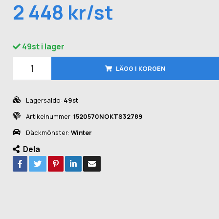
2 448 kr/st
49st i lager
LÄGG I KORGEN
Lagersaldo:
49st
Artikelnummer:
1520570NOKTS32789
Däckmönster:
Winter
Dela