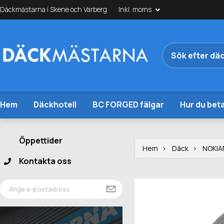
Däckmästarna i Skene och Varberg
Inkl. moms
Hem
Däckhotell
BC FORGED fälgar
Hur du beta
Öppettider
Hem
Däck
NOKIA
Kontakta oss