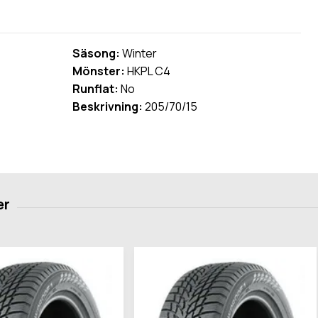
Säsong:
Winter
Mönster:
HKPL C4
Runflat:
No
Beskrivning:
205/70/15