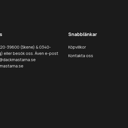
s
Snabblänkar
320-39600 (Skene) & 0340-
Köpvillkor
) eller besök oss. Även e-post
Kontakta oss
@dackmastarna.se
mastarna.se