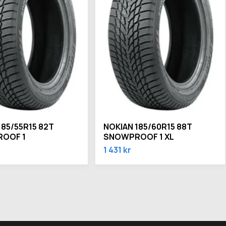
185/55R15 82T
NOKIAN 185/60R15 88T
OOF 1
SNOWPROOF 1 XL
1 431 kr