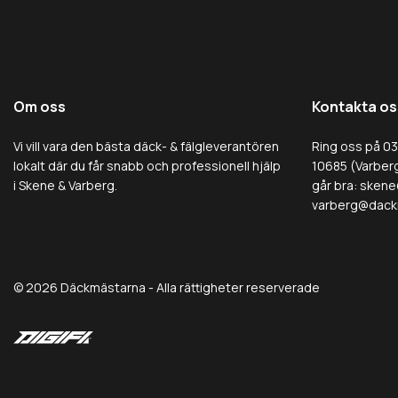
Om oss
Kontakta os
Vi vill vara den bästa däck- & fälgleverantören
Ring oss på 0
lokalt där du får snabb och professionell hjälp
10685 (Varberg
i Skene & Varberg.
går bra:
skene
varberg@dack
© 2026 Däckmästarna - Alla rättigheter reserverade