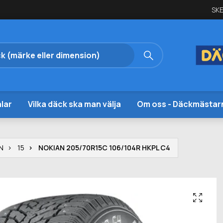
SKE
lar
Vilka däck ska man välja
Om oss - Däckmästar
N
15
NOKIAN 205/70R15C 106/104R HKPL C4