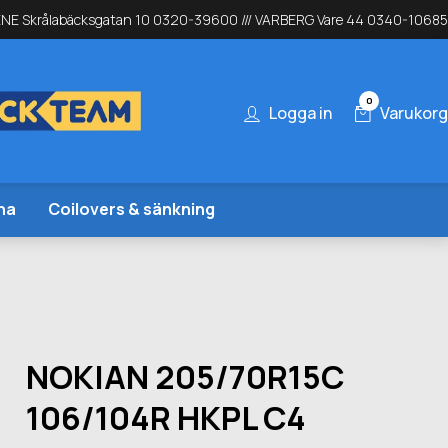
NE Skrålabäcksgatan 10 0320-39600 /// VARBERG Vare 44 0340-10685
0
Logga in
Varukorg
na
Coilovers & sänkning
NOKIAN 205/70R15C
106/104R HKPL C4