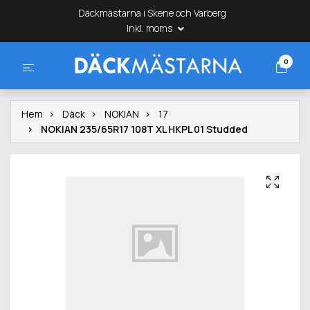
Däckmästarna i Skene och Varberg
Inkl. moms
0
Hem
Däck
NOKIAN
17
NOKIAN 235/65R17 108T XL HKPL 01 Studded