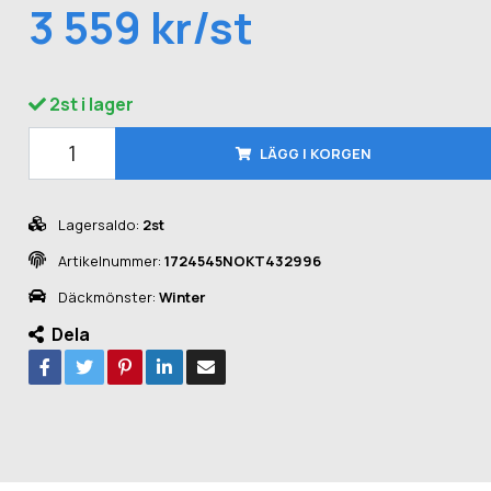
3 559 kr/st
2st i lager
LÄGG I KORGEN
Lagersaldo:
2st
Artikelnummer:
1724545NOKT432996
Däckmönster:
Winter
Dela