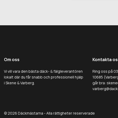
Om oss
Kontakta os
Vi vill vara den bästa däck- & fälgleverantören
Ring oss på 0
lokalt där du får snabb och professionell hjälp
10685 (Varberg
i Skene & Varberg.
går bra:
skene
varberg@dack
© 2026 Däckmästarna - Alla rättigheter reserverade