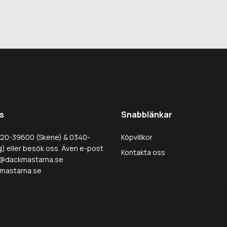
s
Snabblänkar
320-39600 (Skene) & 0340-
Köpvillkor
) eller besök oss. Även e-post
Kontakta oss
@dackmastarna.se
mastarna.se