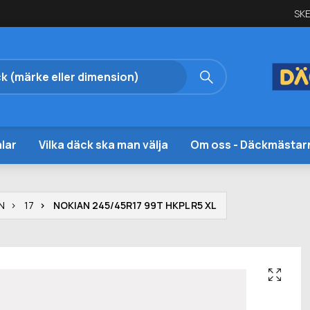
SKE
lar
Vilka däck ska man välja
Om oss - Däckmästar
N
17
NOKIAN 245/45R17 99T HKPL R5 XL