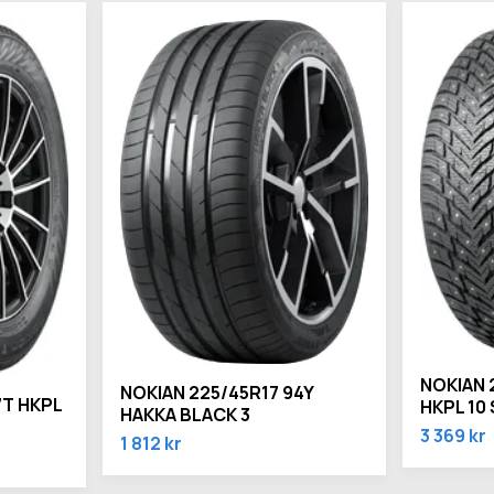
NOKIAN 
NOKIAN 225/45R17 94Y
7T HKPL
HKPL 10
HAKKA BLACK 3
3 369 kr
1 812 kr