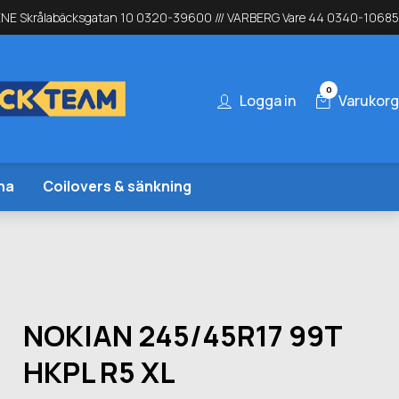
NE Skrålabäcksgatan 10 0320-39600 /// VARBERG Vare 44 0340-10685
0
Logga in
Varukorg
na
Coilovers & sänkning
NOKIAN 245/45R17 99T
HKPL R5 XL