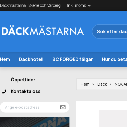
Däckmästarna i Skene och Varberg
Inkl. moms
Hem
Däckhotell
BC FORGED fälgar
Hur du beta
Öppettider
Hem
Däck
NOKIA
Kontakta oss