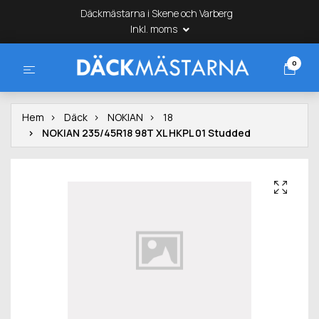
Däckmästarna i Skene och Varberg
Inkl. moms
0
Hem
Däck
NOKIAN
18
NOKIAN 235/45R18 98T XL HKPL 01 Studded