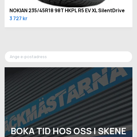
NOKIAN 235/45R18 98T HKPL R5 EV XL SilentDrive
3 727 kr
BOKA TID HOS OSS I SKENE