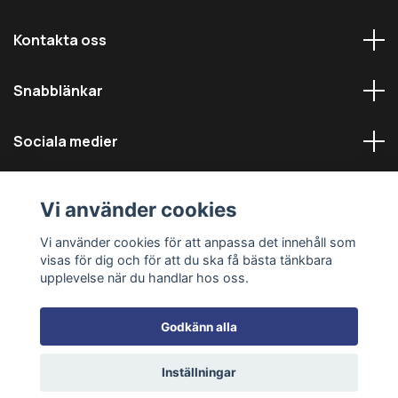
Kontakta oss
Snabblänkar
Sociala medier
Vi använder cookies
Vi använder cookies för att anpassa det innehåll som
visas för dig och för att du ska få bästa tänkbara
© 2026 Däckmästarna - Alla rättigheter reserverade
upplevelse när du handlar hos oss.
Godkänn alla
Inställningar