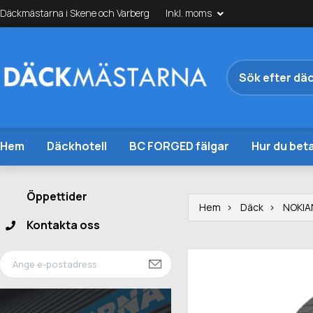
Däckmästarna i Skene och Varberg
Inkl. moms
Hem
Däckhotell
BC FORGED fälgar
Hur du beta
Öppettider
Hem
Däck
NOKIA
Kontakta oss