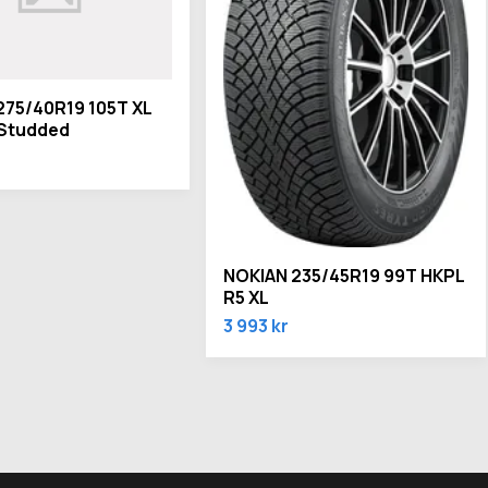
275/40R19 105T XL
 Studded
NOKIAN 235/45R19 99T HKPL
R5 XL
3 993 kr