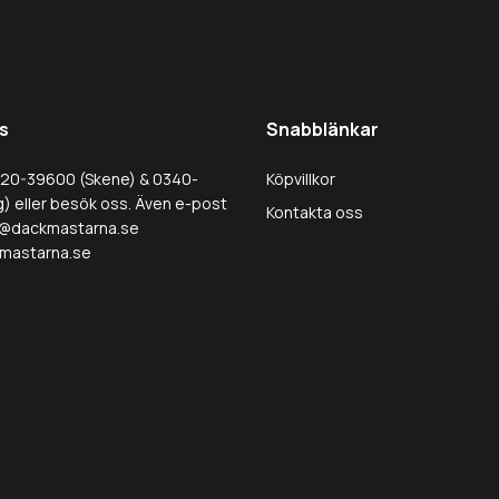
s
Snabblänkar
320-39600 (Skene) & 0340-
Köpvillkor
) eller besök oss. Även e-post
Kontakta oss
@dackmastarna.se
mastarna.se