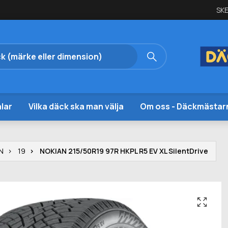
SKE
lar
Vilka däck ska man välja
Om oss - Däckmästar
N
19
NOKIAN 215/50R19 97R HKPL R5 EV XL SilentDrive