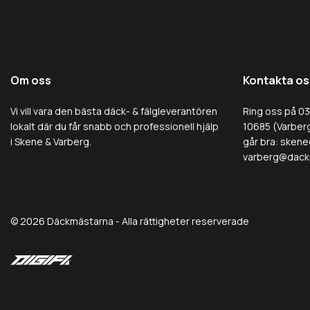
Om oss
Kontakta os
Vi vill vara den bästa däck- & fälgleverantören
Ring oss på 0
lokalt där du får snabb och professionell hjälp
10685 (Varberg
i Skene & Varberg.
går bra:
skene
varberg@dack
© 2026 Däckmästarna - Alla rättigheter reserverade