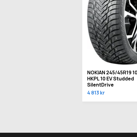
NOKIAN 245/45R19 1
HKPL 10 EV Studded
SilentDrive
4 813 kr