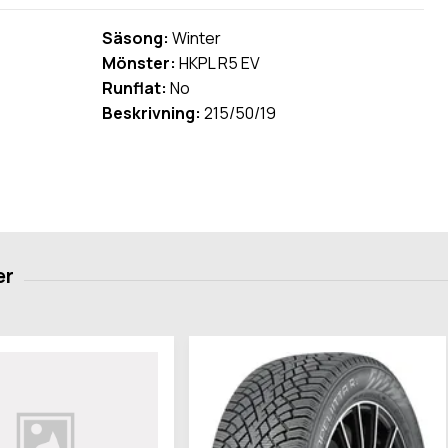
Säsong:
Winter
Mönster:
HKPL R5 EV
Runflat:
No
Beskrivning:
215/50/19