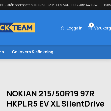
NE Skrålabäcksgatan 10 0320-39600 /// VARBERG Vare 44 0340-10685
0
Logga in
Varukorg
na
Coilovers & sänkning
NOKIAN 215/50R19 97R
HKPL R5 EV XL SilentDrive