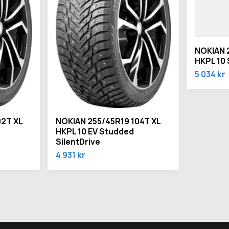
NOKIAN 
HKPL 10
5 034 kr
02T XL
NOKIAN 255/45R19 104T XL
HKPL 10 EV Studded
SilentDrive
4 931 kr