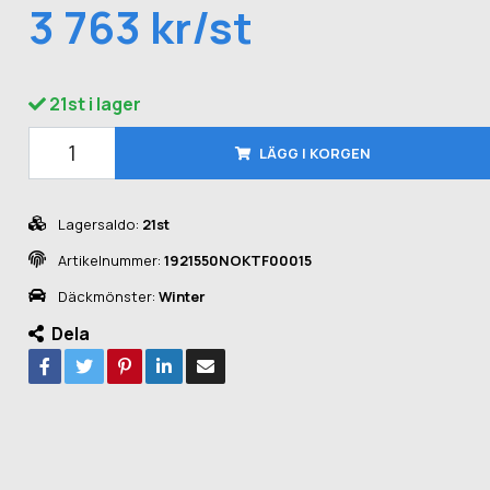
3 763 kr/st
21st i lager
LÄGG I KORGEN
Lagersaldo:
21st
Artikelnummer:
1921550NOKTF00015
Däckmönster:
Winter
Dela