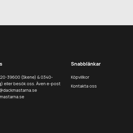
s
Snabblänkar
320-39600 (Skene) & 0340-
Köpvillkor
) eller besök oss. Även e-post
Kontakta oss
@dackmastarna.se
mastarna.se