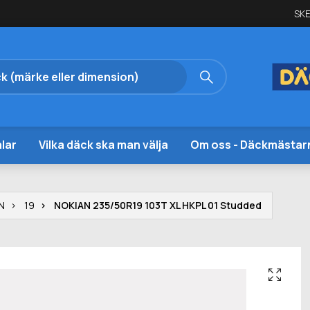
SKE
lar
Vilka däck ska man välja
Om oss - Däckmästar
N
19
NOKIAN 235/50R19 103T XL HKPL 01 Studded