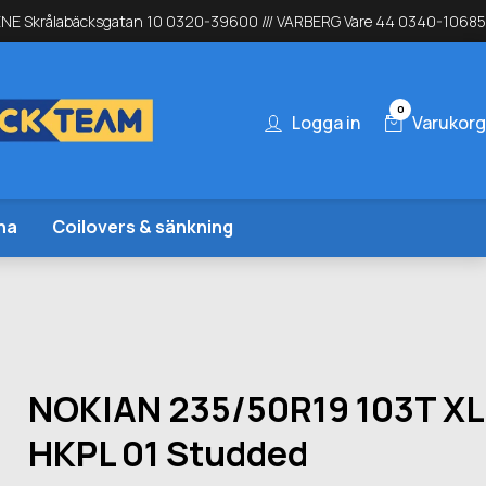
NE Skrålabäcksgatan 10 0320-39600 /// VARBERG Vare 44 0340-10685
0
Logga in
Varukorg
na
Coilovers & sänkning
NOKIAN 235/50R19 103T XL
HKPL 01 Studded