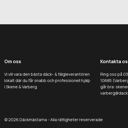
Om oss
Kontakta os
Vi vill vara den bästa däck- & fälgleverantören
Ring oss på 0
lokalt där du får snabb och professionell hjälp
10685 (Varberg
i Skene & Varberg.
går bra:
skene
varberg@dack
© 2026 Däckmästarna - Alla rättigheter reserverade