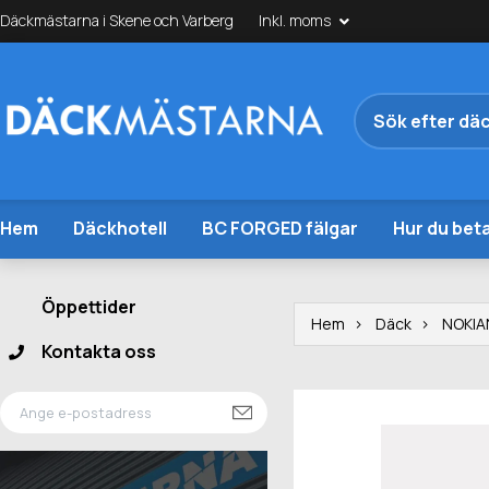
Däckmästarna i Skene och Varberg
Inkl. moms
Hem
Däckhotell
BC FORGED fälgar
Hur du beta
Öppettider
Hem
Däck
NOKIA
Kontakta oss