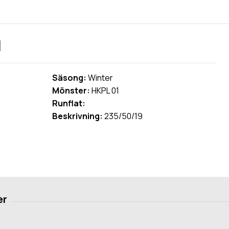
d
Säsong:
Winter
Mönster:
HKPL 01
Runflat:
Beskrivning:
235/50/19