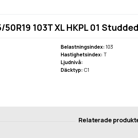
/50R19 103T XL HKPL 01 Studde
Belastningsindex:
103
Hastighetsindex:
T
Ljudnivå:
Däcktyp:
C1