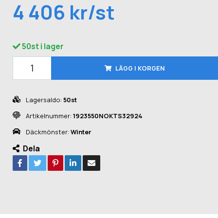
4 406 kr/st
50st i lager
LÄGG I KORGEN
Lagersaldo:
50st
Artikelnummer:
1923550NOKTS32924
Däckmönster:
Winter
Dela