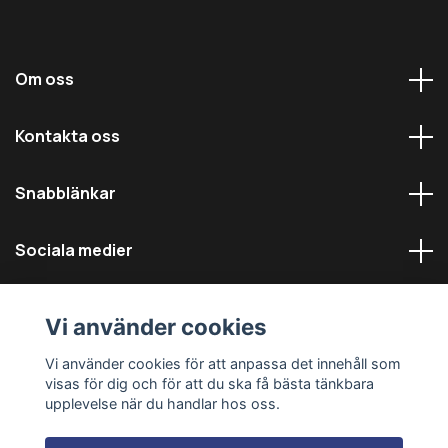
Om oss
Kontakta oss
Snabblänkar
Sociala medier
Vi använder cookies
Vi använder cookies för att anpassa det innehåll som
visas för dig och för att du ska få bästa tänkbara
© 2026 Däckmästarna - Alla rättigheter reserverade
upplevelse när du handlar hos oss.