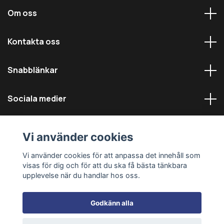
Om oss
Kontakta oss
Snabblänkar
Sociala medier
Vi använder cookies
Vi använder cookies för att anpassa det innehåll som
visas för dig och för att du ska få bästa tänkbara
© 2026 Däckmästarna - Alla rättigheter reserverade
upplevelse när du handlar hos oss.
Godkänn alla