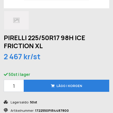
PIRELLI 225/50R17 98H ICE
FRICTION XL
2 467 kr/st
50st i lager
LÄGG I KORGEN
Lagersaldo:
50st
Artikelnummer:
1722550PIR4487800