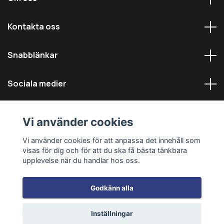
Kontakta oss
Snabblänkar
Sociala medier
Vi använder cookies
Vi använder cookies för att anpassa det innehåll som
visas för dig och för att du ska få bästa tänkbara
© 2026 Däckmästarna - Alla rättigheter reserverade
upplevelse när du handlar hos oss.
Godkänn alla
Inställningar