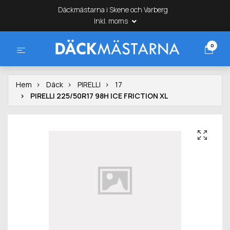
Däckmästarna i Skene och Varberg
Inkl. moms
0
Hem
Däck
PIRELLI
17
PIRELLI 225/50R17 98H ICE FRICTION XL