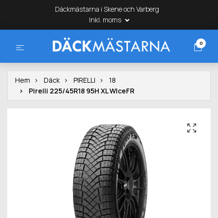
Däckmästarna i Skene och Varberg
Inkl. moms
0
Hem
Däck
PIRELLI
18
Pirelli 225/45R18 95H XL WIceFR