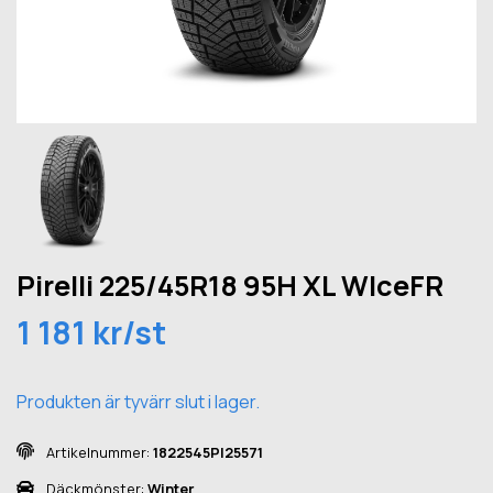
Pirelli 225/45R18 95H XL WIceFR
1 181 kr/st
Produkten är tyvärr slut i lager.
Artikelnummer:
1822545PI25571
Däckmönster:
Winter