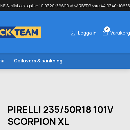
NE Skrålabäcksgatan 10 0320-39600 /// VARBERG Vare 44 0340-10685
0
Logga in
Varukorg
na
Coilovers & sänkning
PIRELLI 235/50R18 101V
SCORPION XL