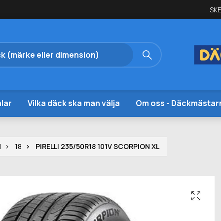
SKE
lar
Vilka däck ska man välja
Om oss - Däckmästar
I
18
PIRELLI 235/50R18 101V SCORPION XL