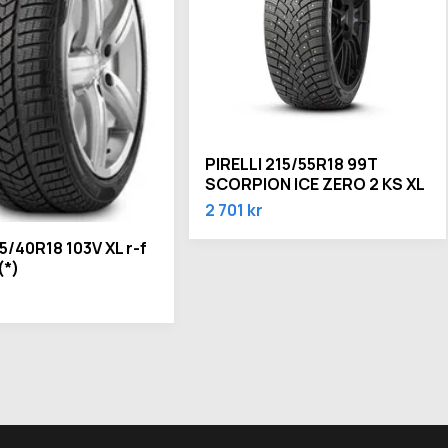
PIRELLI 215/55R18 99T
SCORPION ICE ZERO 2 KS XL
2 701 kr
75/40R18 103V XL r-f
*)