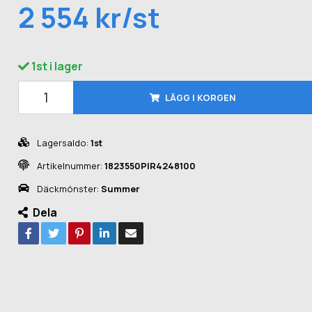
2 554 kr/st
1st i lager
LÄGG I KORGEN
Lagersaldo:
1st
Artikelnummer:
1823550PIR4248100
Däckmönster:
Summer
Dela