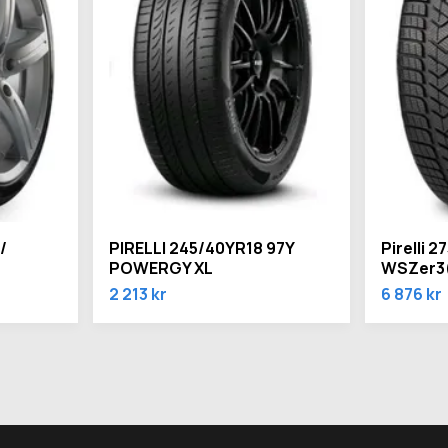
/
PIRELLI 245/40YR18 97Y
Pirelli 2
POWERGY XL
WSZer3(
2 213 kr
6 876 kr