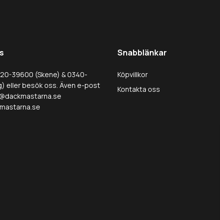
s
Snabblänkar
320-39600 (Skene) & 0340-
Köpvillkor
) eller besök oss. Även e-post
Kontakta oss
@dackmastarna.se
mastarna.se