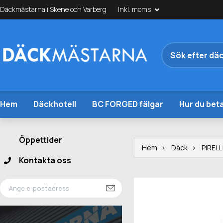
Däckmästarna i Skene och Varberg
Inkl. moms
Hem
Däckhotell
BC FORGED fälgar
Hur du beta
Öppettider
Hem
Däck
PIRELL
Kontakta oss