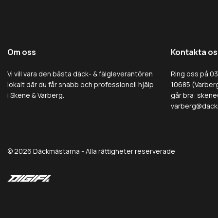
Om oss
Kontakta os
Vi vill vara den bästa däck- & fälgleverantören
Ring oss på 0
lokalt där du får snabb och professionell hjälp
10685 (Varberg
i Skene & Varberg.
går bra:
skene
varberg@dack
© 2026 Däckmästarna - Alla rättigheter reserverade