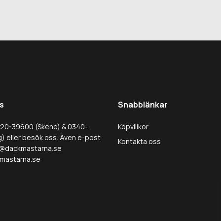
s
Snabblänkar
320-39600 (Skene) & 0340-
Köpvillkor
) eller besök oss. Även e-post
Kontakta oss
@dackmastarna.se
mastarna.se