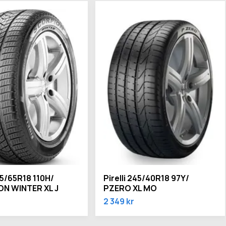
235/65R18 110H/
Pirelli 245/40R18 97Y/
N WINTER XL J
PZERO XL MO
2 349 kr