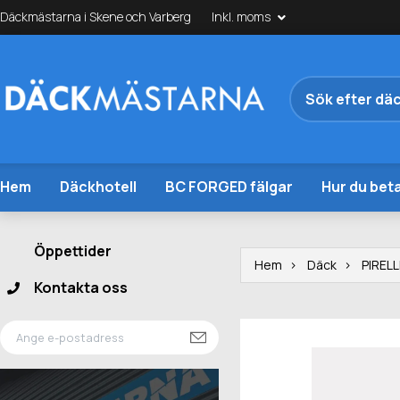
Däckmästarna i Skene och Varberg
Inkl. moms
Hem
Däckhotell
BC FORGED fälgar
Hur du beta
Öppettider
Hem
Däck
PIRELL
Kontakta oss