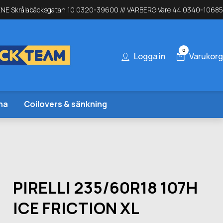
NE Skrålabäcksgatan 10 0320-39600 /// VARBERG Vare 44 0340-10685
0
Logga in
Varukorg
na
Coilovers & sänkning
PIRELLI 235/60R18 107H
ICE FRICTION XL