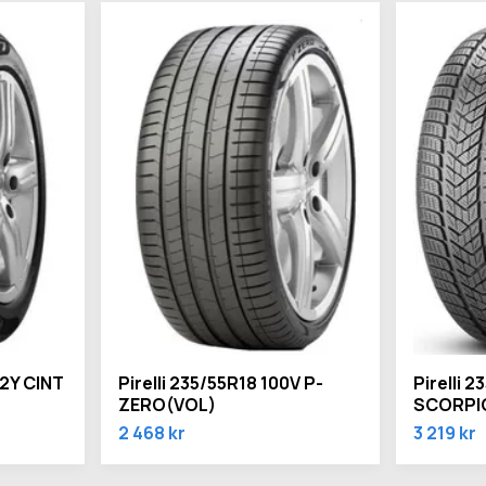
02Y CINT
Pirelli 235/55R18 100V P-
Pirelli 
ZERO(VOL)
SCORPIO
2 468 kr
3 219 kr