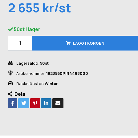
2 655 kr/st
50st i lager
LÄGG I KORGEN
Lagersaldo:
50st
Artikelnummer:
1823560PIR4488000
Däckmönster:
Winter
Dela