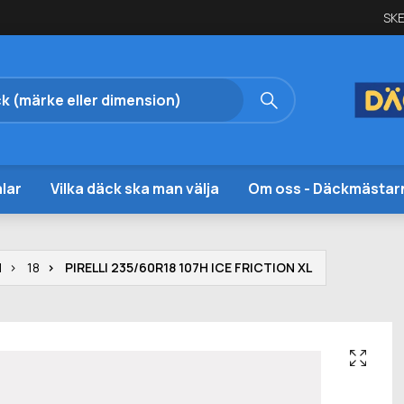
SKE
lar
Vilka däck ska man välja
Om oss - Däckmästar
I
18
PIRELLI 235/60R18 107H ICE FRICTION XL