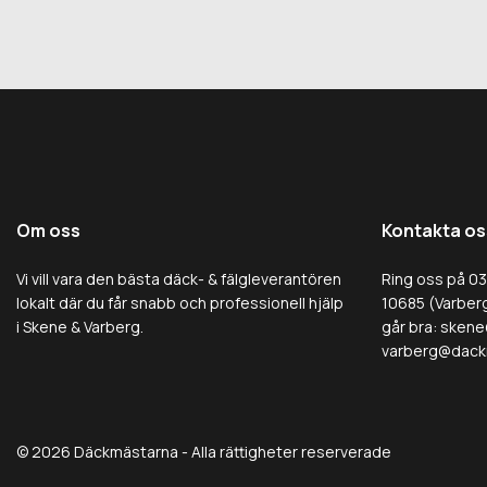
Om oss
Kontakta os
Vi vill vara den bästa däck- & fälgleverantören
Ring oss på 0
lokalt där du får snabb och professionell hjälp
10685 (Varberg
i Skene & Varberg.
går bra:
skene
varberg@dack
© 2026 Däckmästarna - Alla rättigheter reserverade