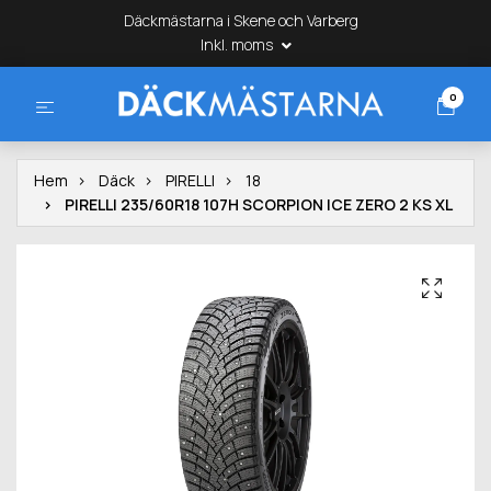
Däckmästarna i Skene och Varberg
Inkl. moms
0
Hem
Däck
PIRELLI
18
PIRELLI 235/60R18 107H SCORPION ICE ZERO 2 KS XL