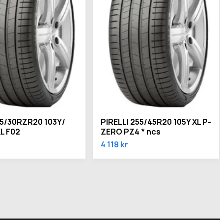
305/30RZR20 103Y/
PIRELLI 255/45R20 105Y XL P-
L F02
ZERO PZ4 * ncs
4 118 kr