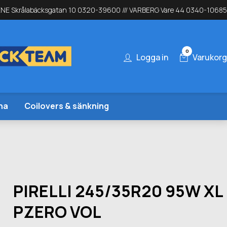
NE Skrålabäcksgatan 10 0320-39600 /// VARBERG Vare 44 0340-10685
0
Logga in
Varukorg
na
Coilovers & sänkning
PIRELLI 245/35R20 95W XL
PZERO VOL