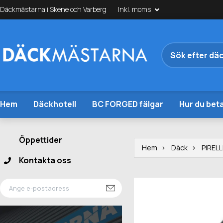
Däckmästarna i Skene och Varberg
Inkl. moms
Hem
Däckhotell
BC FORGED fälgar
Hur du beta
Öppettider
Hem
Däck
PIRELL
Kontakta oss