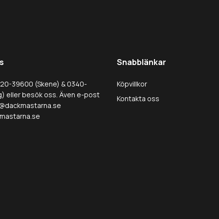
s
Snabblänkar
320-39600 (Skene) & 0340-
Köpvillkor
) eller besök oss. Även e-post
Kontakta oss
@dackmastarna.se
mastarna.se