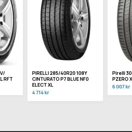
6V/
PIRELLI 285/40R20 108Y
Pirelli 
L RFT
CINTURATO P7 BLUE NF0
PZERO X
ELECT XL
6 007 kr
4 714 kr