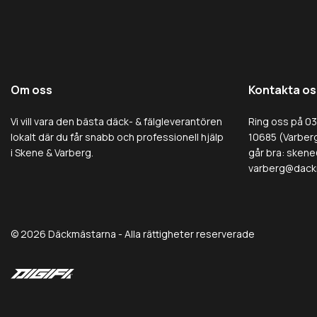
Om oss
Kontakta os
Vi vill vara den bästa däck- & fälgleverantören
Ring oss på 0
lokalt där du får snabb och professionell hjälp
10685 (Varberg
i Skene & Varberg.
går bra:
skene
varberg@dack
© 2026 Däckmästarna - Alla rättigheter reserverade