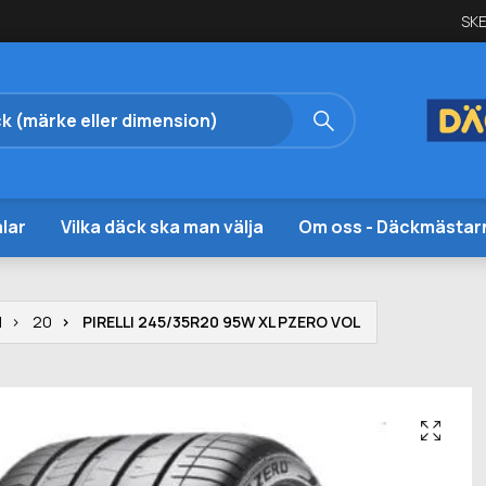
SKE
lar
Vilka däck ska man välja
Om oss - Däckmästar
I
20
PIRELLI 245/35R20 95W XL PZERO VOL