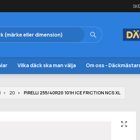
SKE
lar
Vilka däck ska man välja
Om oss - Däckmästar
I
20
PIRELLI 255/40R20 101H ICE FRICTION NCS XL