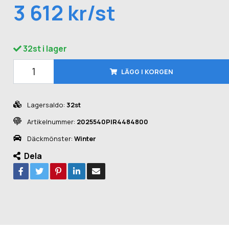
3 612 kr/st
32st i lager
LÄGG I KORGEN
Lagersaldo:
32st
Artikelnummer:
2025540PIR4484800
Däckmönster:
Winter
Dela