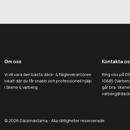
Om oss
Kontakta os
Vi vill vara den bästa däck- & fälgleverantören
Ring oss på 0
lokalt där du får snabb och professionell hjälp
10685 (Varberg
i Skene & Varberg.
går bra:
skene
varberg@dack
© 2026 Däckmästarna - Alla rättigheter reserverade