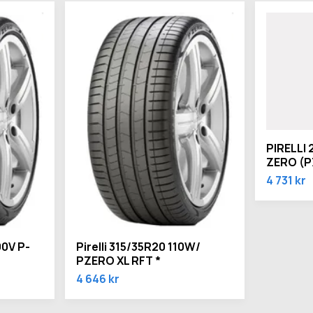
PIRELLI 
ZERO (PZ
4 731 kr
00V P-
Pirelli 315/35R20 110W/
PZERO XL RFT *
4 646 kr