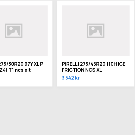
275/30R20 97Y XL P
PIRELLI 275/45R20 110H ICE
4) T1 ncs elt
FRICTION NCS XL
3 542 kr