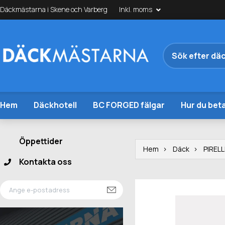
Däckmästarna i Skene och Varberg
Inkl. moms
Hem
Däckhotell
BC FORGED fälgar
Hur du beta
Öppettider
Hem
Däck
PIRELL
Kontakta oss