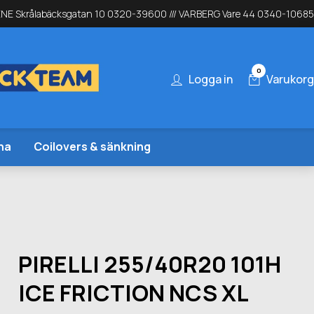
NE Skrålabäcksgatan 10 0320-39600 /// VARBERG Vare 44 0340-10685
0
Logga in
Varukorg
na
Coilovers & sänkning
PIRELLI 255/40R20 101H
ICE FRICTION NCS XL