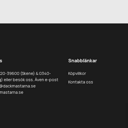
s
Snabblänkar
320-39600 (Skene) & 0340-
Köpvillkor
) eller besök oss. Även e-post
Kontakta oss
@dackmastarna.se
mastarna.se