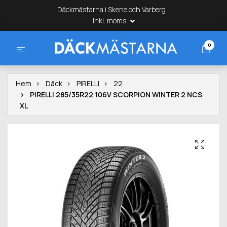
Däckmästarna i Skene och Varberg
Inkl. moms
0
Hem
Däck
PIRELLI
22
PIRELLI 285/35R22 106V SCORPION WINTER 2 NCS
XL