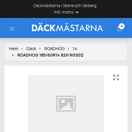
Däckmästarna i Skene och Varberg
Inkl. moms
0
Hem
Däck
ROADHOG
14
ROADHOG 185/60R14 82H RGS02