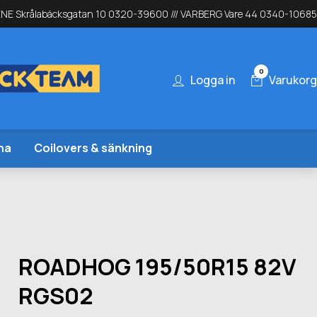
NE Skrålabäcksgatan 10 0320-39600 /// VARBERG Vare 44 0340-10685
0
Logga in
Varukorg
na
Coilovers & sänkning
ROADHOG 195/50R15 82V
RGS02