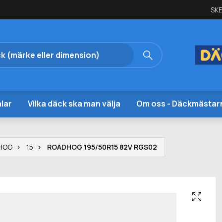
SKE
lar
Vilka däck ska man välja
Om oss - Däckmästar
HOG
15
ROADHOG 195/50R15 82V RGS02