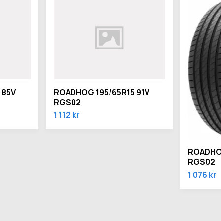
 85V
ROADHOG 195/65R15 91V
RGS02
1 112 kr
ROADHOG
RGS02
1 076 kr