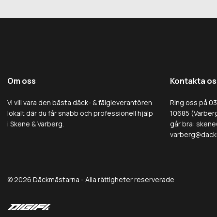
Om oss
Kontakta os
Vi vill vara den bästa däck- & fälgleverantören
Ring oss på 0
lokalt där du får snabb och professionell hjälp
10685 (Varberg
i Skene & Varberg.
går bra:
skene
varberg@dack
© 2026 Däckmästarna - Alla rättigheter reserverade