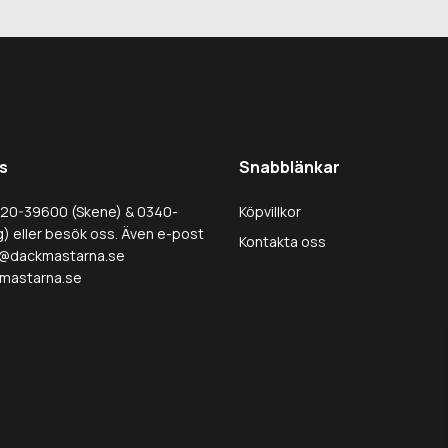
s
Snabblänkar
320-39600 (Skene) & 0340-
Köpvillkor
) eller besök oss. Även e-post
Kontakta oss
@dackmastarna.se
mastarna.se