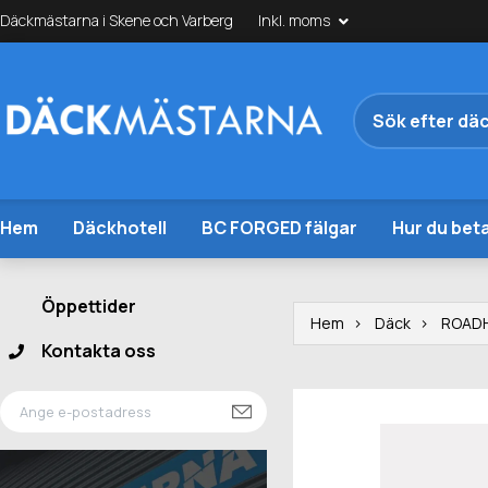
Däckmästarna i Skene och Varberg
Inkl. moms
Hem
Däckhotell
BC FORGED fälgar
Hur du beta
Öppettider
Hem
Däck
ROAD
Kontakta oss