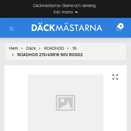
Däckmästarna i Skene och Varberg
Inkl. moms
0
Hem
Däck
ROADHOG
16
ROADHOG 215/45R16 90V RGS02