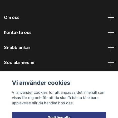
Om oss
Kontakta oss
Snabblänkar
Sociala medier
Vi använder cookies
Vi använder cookies för att anpassa det innehåll som
visas för dig och för att du ska få bästa tänkbara
© 2026 Däckmästarna - Alla rättigheter reserverade
upplevelse när du handlar hos oss.
Godkänn alla