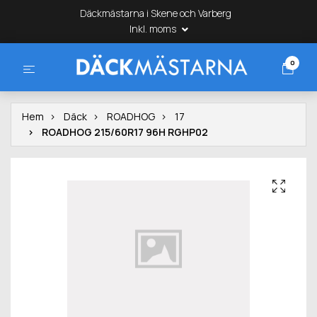
Däckmästarna i Skene och Varberg
Inkl. moms
0
Hem
Däck
ROADHOG
17
ROADHOG 215/60R17 96H RGHP02