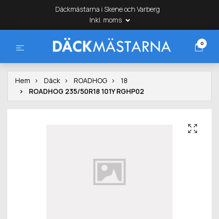
Däckmästarna i Skene och Varberg
Inkl. moms
0
Hem
Däck
ROADHOG
18
ROADHOG 235/50R18 101Y RGHP02