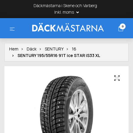
Däckmästarna i Skene och Varberg
Inkl. moms
0
Hem
Däck
SENTURY
16
SENTURY 195/55R16 91T ice STAR iS33 XL