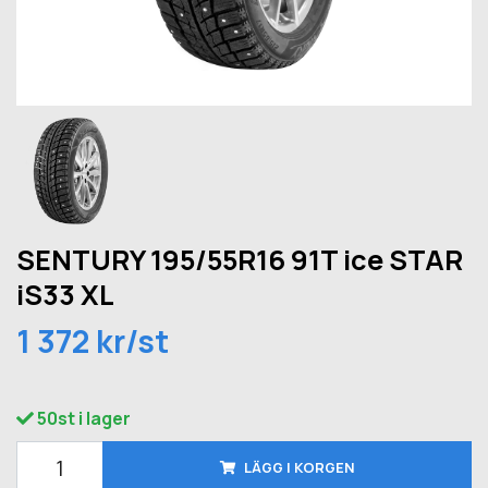
SENTURY 195/55R16 91T ice STAR
iS33 XL
1 372 kr/st
50st i lager
LÄGG I KORGEN