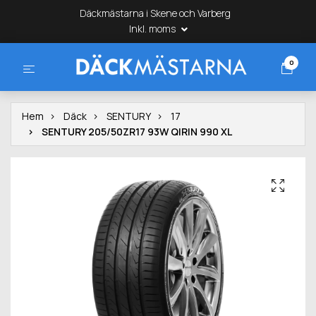
Däckmästarna i Skene och Varberg
Inkl. moms
0
Hem
Däck
SENTURY
17
SENTURY 205/50ZR17 93W QIRIN 990 XL