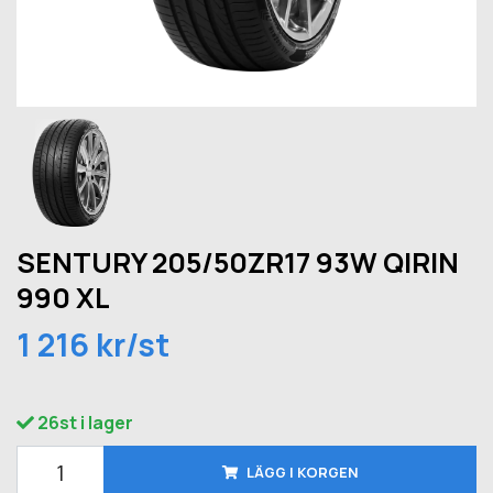
SENTURY 205/50ZR17 93W QIRIN
990 XL
1 216 kr/st
26st i lager
LÄGG I KORGEN