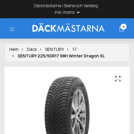
Däckmästarna i Skene och Varberg
Inkl. moms
0
Hem
Däck
SENTURY
17
SENTURY 225/50R17 98H Winter Dragon XL