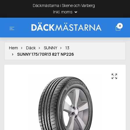
Däckmästarna i Skene och Varberg
Inkl. moms
0
Hem
Däck
SUNNY
13
SUNNY 175/70R13 82T NP226