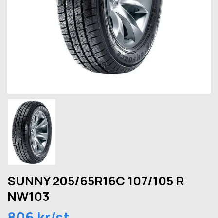
SUNNY 205/65R16C 107/105 R
NW103
806 kr/st