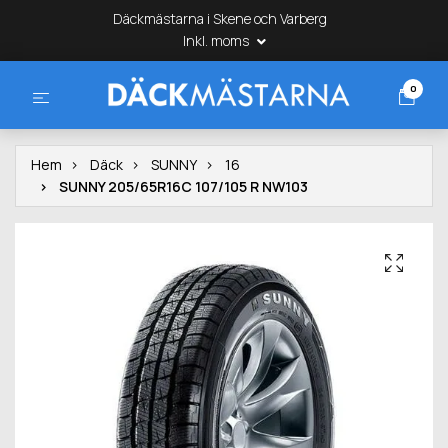
Däckmästarna i Skene och Varberg
Inkl. moms
0
Hem
Däck
SUNNY
16
SUNNY 205/65R16C 107/105 R NW103