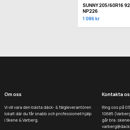
SUNNY 205/60R16 9
NP226
1 086 kr
Om oss
Kontakta os
Vi vill vara den bästa däck- & fälgleverantören
Ring oss på 0
lokalt där du får snabb och professionell hjälp
10685 (Varberg
i Skene & Varberg.
går bra:
skene
varberg@dack