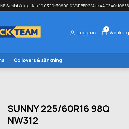
NE Skrålabäcksgatan 10 0320-39600 /// VARBERG Vare 44 0340-10685
0
Logga in
Varukorg
na
Coilovers & sänkning
SUNNY 225/60R16 98Q
NW312