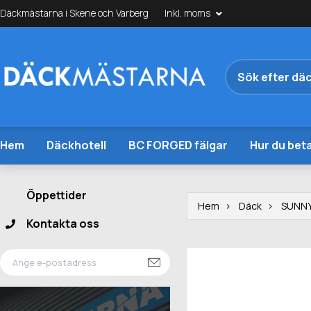
Däckmästarna i Skene och Varberg
Inkl. moms
Hem
Däckhotell
BC FORGED fälgar
Hur du beta
Öppettider
Hem
Däck
SUNN
Kontakta oss