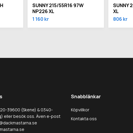
2H
SUNNY 215/55R16 97W
SUNNY 2
NP226 XL
XL
1 160 kr
806 kr
s
Snabblänkar
320-39600 (Skene) & 0340-
Köpvillkor
) eller besök oss. Även e-post
Kontakta oss
@dackmastarna.se
mastarna.se