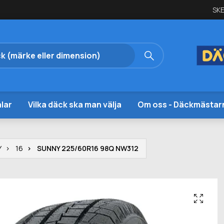
SKE
lar
Vilka däck ska man välja
Om oss - Däckmästar
Y
16
SUNNY 225/60R16 98Q NW312