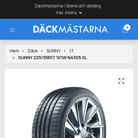
Däckmästarna i Skene och Varberg
Inkl. moms
0
Hem
Däck
SUNNY
17
SUNNY 225/55R17 101W NA305 XL