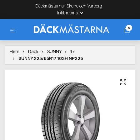
Däckmästarna i Skene och Varberg
Inkl. moms
0
Hem
Däck
SUNNY
17
SUNNY 225/65R17 102H NP226