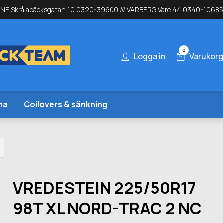
NE Skrålabäcksgatan 10 0320-39600 /// VARBERG Vare 44 0340-10685
0
Logga in
Varukorg
na
Coilovers & sänkning
VREDESTEIN 225/50R17
98T XL NORD-TRAC 2 NC