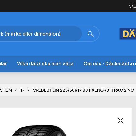
SKE
lar
Vilka däck ska man välja
Om oss - Däckmästar
STEIN
17
VREDESTEIN 225/50R17 98T XL NORD-TRAC 2 NC