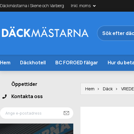
Däckmästarna i Skene och Varberg
Inkl. moms
Hem
Däckhotell
BC FORGED fälgar
Hur du beta
Öppettider
Hem
Däck
VREDE
Kontakta oss