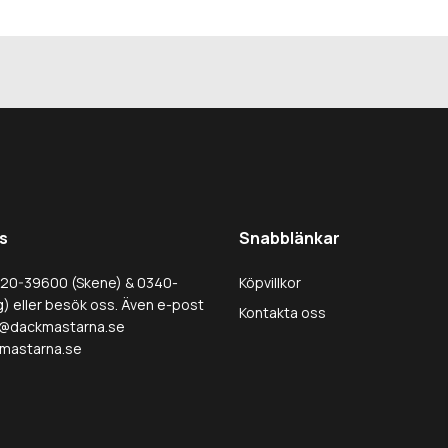
s
Snabblänkar
320-39600 (Skene) & 0340-
Köpvillkor
) eller besök oss. Även e-post
Kontakta oss
@dackmastarna.se
mastarna.se