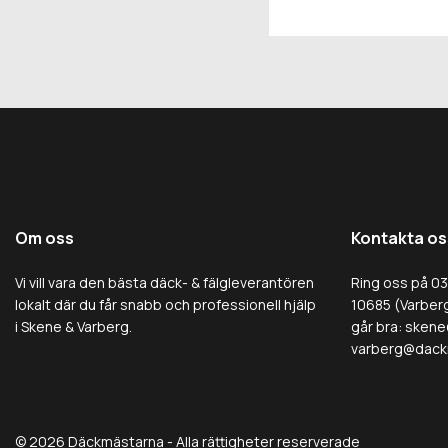
Om oss
Kontakta os
Vi vill vara den bästa däck- & fälgleverantören
Ring oss på 0
lokalt där du får snabb och professionell hjälp
10685 (Varberg
i Skene & Varberg.
går bra:
skene
varberg@dack
© 2026 Däckmästarna - Alla rättigheter reserverade